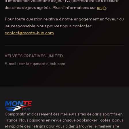
d'interdiction volontaire de jeu (IVJ) permettant de s'exclure
des sites de jeux agréés. Plus d'informations sur
anj.fr
.
Pour toute question relative à notre engagement en faveur du
jeu responsable, vous pouvez nous contacter :
contact@monte-hub.com
.
VELVETS CREATIVES LIMITED
E-mail : contact@monte-hub.com
Comparatif et classement des meilleurs sites de paris sportifs en
France. Nous passons en revue chaque bookmaker : cotes, bonus
et rapidité des retraits pour vous aider à trouver le meilleur site