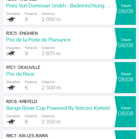
Preis Von Domovari Gmbh - Badeinrichtung Auf Mass
Départ
08/08
Discipline
Partants
Distance
8
2 050 m
R3C5
ENGHIEN
|
Prix de la Porte de Plaisance
Départ
08/08
Discipline
Partants
Distance
9
2 875 m
R1C1
DEAUVILLE
|
Prix de Reux
Départ
08/08
Discipline
Partants
Distance
6
2 500 m
R2C6
KREFELD
|
Range Rover Cup Powered By Britcars Krefeld
Départ
08/08
Discipline
Partants
Distance
6
2 350 m
R8C1
AIX-LES-BAINS
|