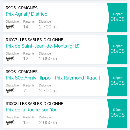
R9C5
GRAIGNES
|
Prix Agrial / Districo
Départ
08/08
Discipline
Partants
Distance
14
2 700 m
R10C7
LES SABLES-D'OLONNE
|
Prix de Saint-Jean-de-Monts (gr B)
Départ
08/08
Discipline
Partants
Distance
12
2 650 m
R9C6
GRAIGNES
|
Prix 80e Anniv Hippo - Prix Raymond Rigault
Départ
08/08
Discipline
Partants
Distance
7
2 700 m
R10C8
LES SABLES-D'OLONNE
|
Prix de la Roche-sur-Yon
Départ
08/08
Discipline
Partants
Distance
15
2 650 m