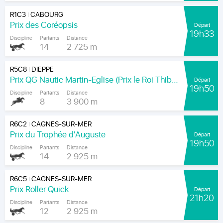
R1C3
CABOURG
|
Prix des Coréopsis
Départ
19h33
Discipline
Partants
Distance
14
2 725 m
R5C8
DIEPPE
|
Prix QG Nautic Martin-Eglise (Prix le Roi Thibault)
Départ
19h50
Discipline
Partants
Distance
8
3 900 m
R6C2
CAGNES-SUR-MER
|
Prix du Trophée d'Auguste
Départ
19h50
Discipline
Partants
Distance
14
2 925 m
R6C5
CAGNES-SUR-MER
|
Prix Roller Quick
Départ
21h20
Discipline
Partants
Distance
12
2 925 m