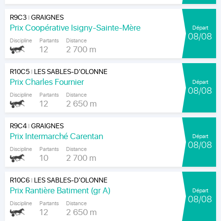
R9C3
GRAIGNES
|
Prix Coopérative Isigny-Sainte-Mère
Départ
08/08
Discipline
Partants
Distance
12
2 700 m
R10C5
LES SABLES-D'OLONNE
|
Prix Charles Fournier
Départ
08/08
Discipline
Partants
Distance
12
2 650 m
R9C4
GRAIGNES
|
Prix Intermarché Carentan
Départ
08/08
Discipline
Partants
Distance
10
2 700 m
R10C6
LES SABLES-D'OLONNE
|
Prix Rantière Batiment (gr A)
Départ
08/08
Discipline
Partants
Distance
12
2 650 m