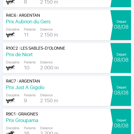
8
2 150 m
R4C6
ARGENTAN
|
Prix Aubrion du Gers
Départ
08/08
Discipline
Partants
Distance
11
2 150 m
R10C2
LES SABLES-D'OLONNE
|
Prix de Niort
Départ
08/08
Discipline
Partants
Distance
10
2 000 m
R4C7
ARGENTAN
|
Prix Just A Gigolo
Départ
08/08
Discipline
Partants
Distance
9
2 150 m
R9C1
GRAIGNES
|
Prix Groupama
Départ
08/08
Discipline
Partants
Distance
16
2 700 m