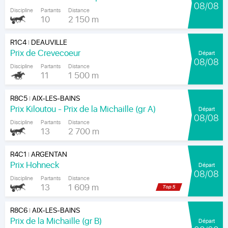
08/08
Discipline
Partants
Distance
10
2 150 m
R1C4
DEAUVILLE
|
Prix de Crevecoeur
Départ
08/08
Discipline
Partants
Distance
11
1 500 m
R8C5
AIX-LES-BAINS
|
Prix Kiloutou - Prix de la Michaille (gr A)
Départ
08/08
Discipline
Partants
Distance
13
2 700 m
R4C1
ARGENTAN
|
Prix Hohneck
Départ
08/08
Discipline
Partants
Distance
13
1 609 m
R8C6
AIX-LES-BAINS
|
Prix de la Michaille (gr B)
Départ