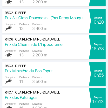
13
2 200 m
R5C2
DIEPPE
|
Prix A+ Glass Rouxmesnil (Prix Remy Mouquet)
Départ
16h20
Discipline
Partants
Distance
13
3 400 m
R4C6
CLAIREFONTAINE-DEAUVILLE
|
Prix du Chemin de L'hippodrome
Départ
16h38
Discipline
Partants
Distance
13
2 200 m
R5C3
DIEPPE
|
Prix Ministère du Bon Esprit
Départ
16h55
Discipline
Partants
Distance
11
3 500 m
R4C7
CLAIREFONTAINE-DEAUVILLE
|
Prix des Paturages
Départ
17h13
Discipline
Partants
Distance